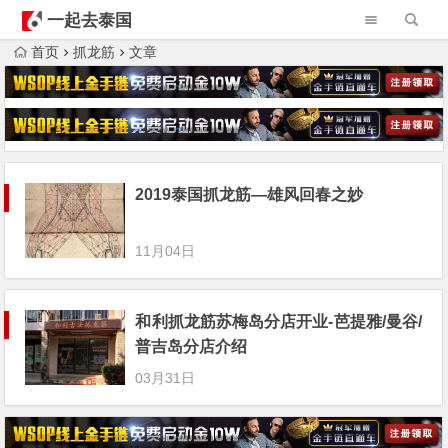
一起去泰国
首页
抓龙筋
文章
2019泰国抓龙筋—雄风回春之妙
11月04日
和利抓龙筋苏梅岛分店开业-芭提雅/曼谷/
普吉岛分店介绍
03月31日