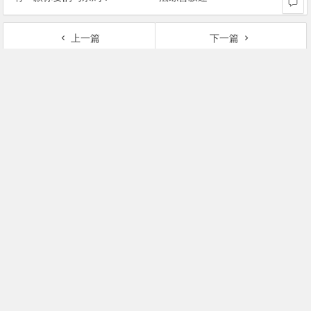
上一篇
下一篇
极品泰国浴桑拿推荐：天使下凡为您服务Angel Massage
芭提雅人气最旺的gogobar推荐，贵宾室进入只需买瓶啤酒
文
发表评论
章
导
您必须
登录
才能发表评论！
航
Copyright © 一起去泰国 版权所有.
网站地图
|
百度地图
|
谷歌地图
本网站所有内容均来源于互联网，尽力确保所提供信息的真实性
和准确性，但并不对使用本网站信息所造成的任何后果负责。