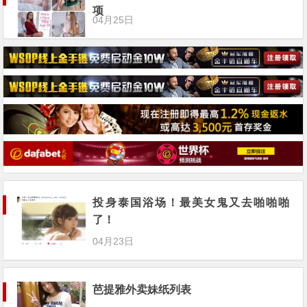
项
04月25日
投身泰国浴场！最美女鬼又去啪啪啪
了！
04月23日
芭提雅外卖妹纸列表