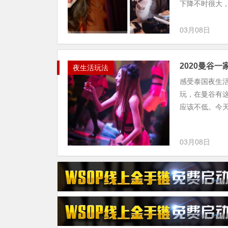
下降不时很大，
03月08日
2020曼谷一家
夜生活玩法
感受泰国夜生
玩，在曼谷有
应该不低。今天
03月08日