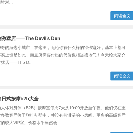
对...
阅读全文
激猛店——The Devil’s Den
神奇的海边小城市，在这里，无论你有什么样的特殊癖好，基本上都可
事实上也是如此，而且所需要付出的代价也相当接地气！今天给大家介
店——The D...
阅读全文
谷日式按摩b2b大全
人体对身体（B2B）按摩室每周7天从10:00开放至午夜。他们仅在重
大多数客厅位于联排别墅中，并设有带淋浴的小房间。更多的高级客厅
的较大VIP室。价格水平当然会...