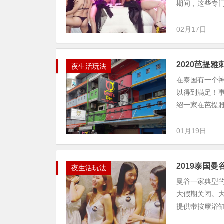
期间，这些专门针
02月17日
2020芭提雅刺
夜生活玩法
在泰国有一个
以得到满足！
绍一家在芭提雅猛
01月19日
2019泰国曼
夜生活玩法
曼谷一家典型的
大假期关闭。
提供带按摩浴缸