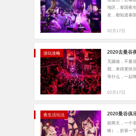
地区，泰国夜
友，都知道泰国
02月17日
2020去曼
游玩攻略
无蹦迪，不曼
我，来得更快
等什么，一起嗨起
02月17日
2020曼谷俱
夜生活玩法
前两天，一个非
铢），折算一下