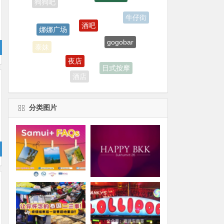
娜娜广场
牛仔街
gogobar
夜店
泰妹
日式按摩
酒店
分类图片