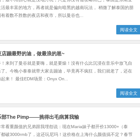
生活最丰富的地方，再者就是偏向暗黑的越南玩法， 稍微了解泰国的朋
有着数不胜数的夜店和夜市，所以曼谷也...
阅读全文
谷夜店蹦最野的迪，做最浪的崽~
谷！来到了曼谷就是要嗨，就是要燥！没有什么比沉浸在音乐中放飞自
乐了。今晚小泰泰就带大家去蹦迪，毕竟再不疯狂，我们就老了，还在
来！ 最佳EDM场景：Onyx On...
阅读全文
乐部The Pimp——挑得出毛病算我输
常看重颜值的兄弟跟我埋怨说：现在Maria妹子都开价13000+（泰
都破3000rmb了，这还玩尼玛！这价格在上海什么颜值搞不定？春节