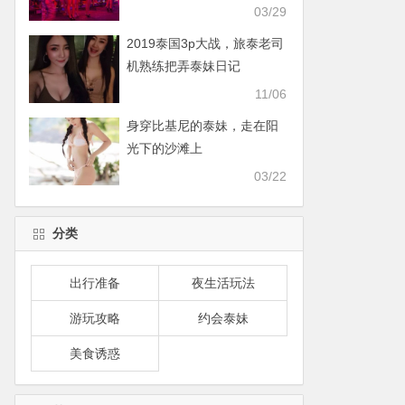
03/29
2019泰国3p大战，旅泰老司
机熟练把弄泰妹日记
11/06
身穿比基尼的泰妹，走在阳
光下的沙滩上
03/22
分类
出行准备
夜生活玩法
游玩攻略
约会泰妹
美食诱惑