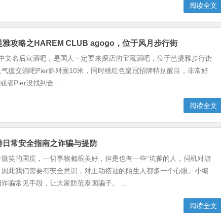
阅读全文
提雅攻略之HAREM CLUB agogo，位于风月步行街
LUB中文名后宫酒吧，是国人一定要来探店的宝藏酒吧，位于芭提雅步行街
气援交酒吧Pier斜对面10米，同时桃红色皇冠招牌特别醒目，非常好
或者Pier没找到合...
阅读全文
旅游日常安全指南之诈骗与提防
个微笑的国度，一切事物都很美好，但是也有一些“坑爹的人，伺机对游
。因此我们需要有安全意识，对主动搭讪的陌生人都多一个心眼。小编
诈骗常见手段，让大家防范泰国骗子。 ...
阅读全文