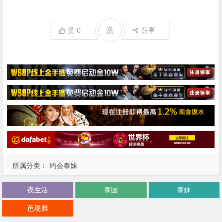
赏
赞
0
分享
所属分类：
约会泰妹
夜生活
泰国
泰妹
芭堤雅