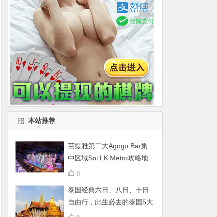
本站推荐
芭提雅第二大Agogo Bar集
中区域Soi LK Metro攻略地
图
0
泰国经典六日、八日、十日
自由行，此生必去的泰国5大
景点