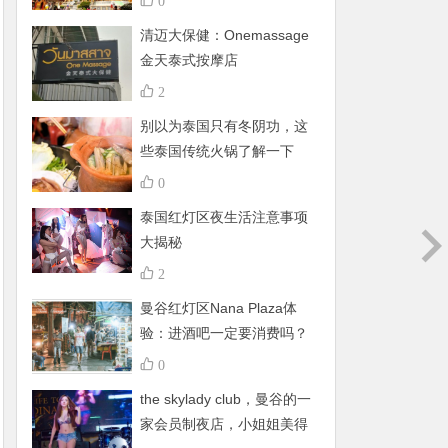
0
清迈大保健：Onemassage
金天泰式按摩店
2
别以为泰国只有冬阴功，这
些泰国传统火锅了解一下
0
泰国红灯区夜生活注意事项
大揭秘
2
曼谷红灯区Nana Plaza体
验：进酒吧一定要消费吗？
有什么禁忌呢？
0
the skylady club，曼谷的一
家会员制夜店，小姐姐美得