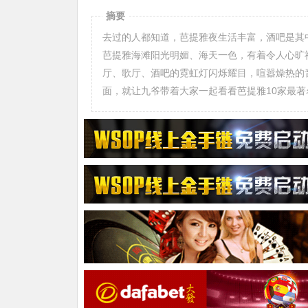
摘要
去过的人都知道，芭提雅夜生活丰富，酒吧是其
芭提雅海滩阳光明媚、海天一色，有着令人心旷
厅、歌厅、酒吧的霓虹灯闪烁耀目，喧嚣燥热的
面，就让九爷带着大家一起看看芭提雅10家最著