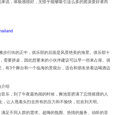
的来说，体验感很好，无怪乎能够吸引这么多的摇滚爱好者而
hailand
位于芭提雅步行街的正中，俱乐部的后面是风景绝美的海景。俱乐部十
时，需要拼桌，因此想要来的小伙伴建议可以早一些来占座。俱
吧，有3个舞台和一个临海的景观台，适合和朋友坐着边喝酒边
的音乐，到了午夜最热闹的时候，舞池里挤满了忘情摇摆的人
化，让人甩着头扫去所有的压力和不愉快，狂欢到天明。
，满足不同人群的需求。超嗨的氛围、热情的服务、动听的音