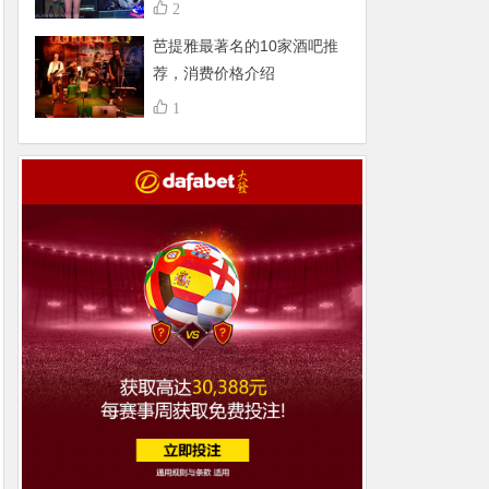
不得了，组团更嗨
2
芭提雅最著名的10家酒吧推
荐，消费价格介绍
1