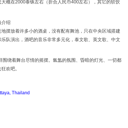
概在2000泰铢左右（折合人民币400左右），其它的软饮
意地摆放着许多小的酒桌，没有配有舞池，只在中央区域搭建
和乐队演出，酒吧的音乐非常多元化，泰文歌、英文歌、中文
人群围绕着舞台尽情的摇摆。氤氲的氛围、昏暗的灯光、一切都
去狂欢吧。
taya, Thailand