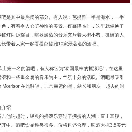
酒吧是其中最热闹的部分。有人说：芭提雅一半是海水，一半
一色，有着令人心旷神怡的美景。夜幕降临时，这里就像换了
霓虹灯闪烁耀目，喧嚣燥热的音乐充斥着大街小巷，微醺的人
长带着大家一起看看芭提雅10家最著名的酒吧。
dvisor榜单上第一名的酒吧，有人称它为“泰国最棒的摇滚吧”，在这里
摇滚和一些重金属的音乐为主，气氛十分的活跃。酒吧最吸引
Morrison在此驻唱，非常幸运的是，站长和朋友一起去的时
当吉他响起时，经典的摇滚乐穿过了拥挤的人潮，直击耳膜，
其中。酒吧饮品种类很多、价格也还合理，啤酒大概3.5美元