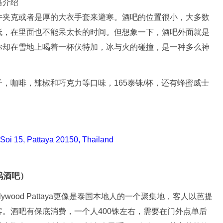
件夹克或者是厚的大衣手套来避寒。酒吧的位置很小，大多数
低，在里面也不能呆太长的时间。但想象一下，酒吧外面就是
你却在雪地上喝着一杯伏特加，冰与火的碰撞，是一种多么神
，咖啡，辣椒和巧克力等口味，165泰铢/杯，还有蜂蜜威士
Soi 15, Pattaya 20150, Thailand
莱坞酒吧）
wood Pattaya更像是泰国本地人的一个聚集地，客人以芭提
。酒吧有保底消费，一个人400铢左右，需要在门外点单后