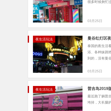
很多时候匆忙
03月25日
曼谷红灯区
夜生活玩法
泰国的夜生活
浴、各种妹跳
到的，没有曼谷
03月25日
普吉岛201
夜生活玩法
最近跑了躺普吉
垮掉，大长腿的