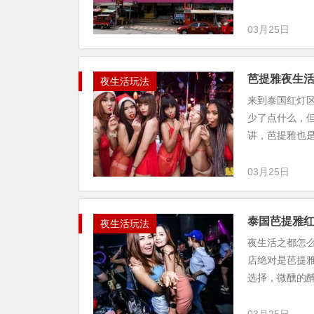
03月25日
芭提雅夜生
夜生活玩法
来到泰国红灯
少了点什么，
讲，芭提雅也是
03月25日
泰国芭提雅
夜生活玩法
夜生活之都怎
店绝对是芭提
选择，微醺的醉