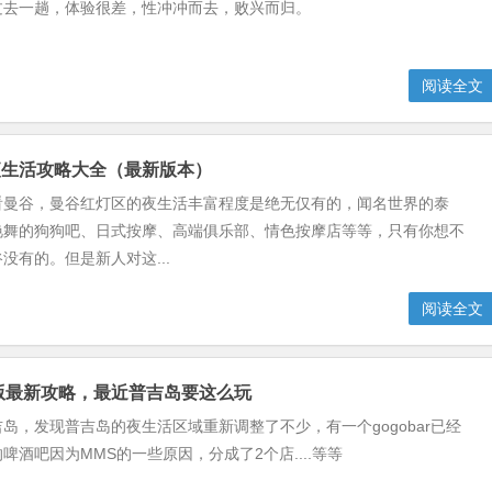
过去一趟，体验很差，性冲冲而去，败兴而归。
阅读全文
夜生活攻略大全（最新版本）
看曼谷，曼谷红灯区的夜生活丰富程度是绝无仅有的，闻名世界的泰
艳舞的狗狗吧、日式按摩、高端俱乐部、情色按摩店等等，只有你想不
没有的。但是新人对这...
阅读全文
9版最新攻略，最近普吉岛要这么玩
岛，发现普吉岛的夜生活区域重新调整了不少，有一个gogobar已经
啤酒吧因为MMS的一些原因，分成了2个店....等等