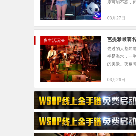
度可能不高，但
03月27日
芭提雅最著名
夜生活玩法
去过的人都知
半是海水，一
的美景。夜幕降
03月26日