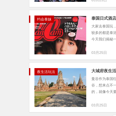
03月25日
泰国日式酒
约会泰妹
大家去泰国玩
较多的都是泰浴
今天我们揭秘一
03月25日
大城府夜生
夜生活玩法
曼谷作为泰国
谷，想来点不
的，就像今天要说
03月25日