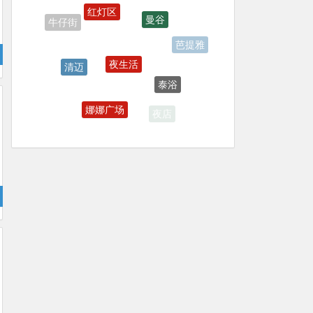
曼谷
夜生活
芭提雅
清迈
泰浴
按摩
娜娜广场
夜店
gogobar