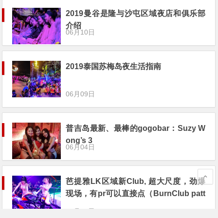
2019曼谷是隆与沙屯区域夜店和俱乐部
介绍
06月10日
2019泰国苏梅岛夜生活指南
06月09日
普吉岛最新、最棒的gogobar：Suzy W
ong’s 3
06月04日
芭提雅LK区域新Club, 超大尺度，劲爆
现场，有pr可以直接点（BurnClub patt
aya）
05月04日