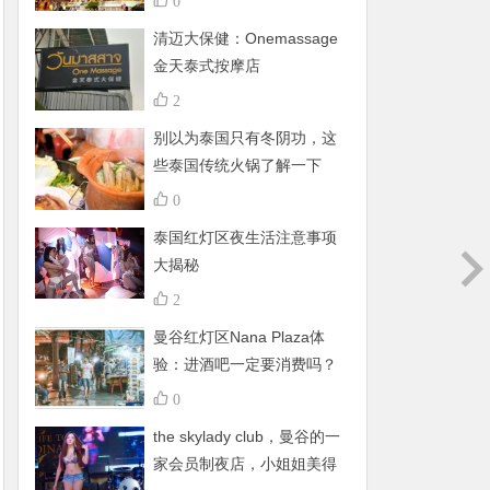
0
清迈大保健：Onemassage
金天泰式按摩店
2
别以为泰国只有冬阴功，这
些泰国传统火锅了解一下
0
泰国红灯区夜生活注意事项
大揭秘
2
曼谷红灯区Nana Plaza体
验：进酒吧一定要消费吗？
有什么禁忌呢？
0
the skylady club，曼谷的一
家会员制夜店，小姐姐美得