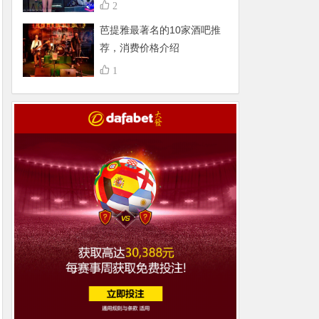
不得了，组团更嗨
2
芭提雅最著名的10家酒吧推
荐，消费价格介绍
1