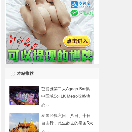
本站推荐
芭提雅第二大Agogo Bar集
中区域Soi LK Metro攻略地
图
0
泰国经典六日、八日、十日
自由行，此生必去的泰国5大
景点