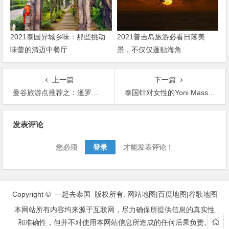
2021泰国异城乡味：那些挑动
2021普吉岛旅游必看日落美
味蕾的清迈中餐厅
景，不仅仅蓬贴海角
上一篇
下一篇
曼谷旅游点推荐之：暹罗天地，满足你吃美食、逛水上市场和购买手信的行程
泰国针对女性的Yoni Massage治疗按摩
文
发表评论
章
导
您必须
登录
才能发表评论！
航
Copyright © 一起去泰国 版权所有.
网站地图
|
百度地图
|
谷歌地图
本网站所有内容均来源于互联网，尽力确保所提供信息的真实性
和准确性，但并不对使用本网站信息所造成的任何后果负责。