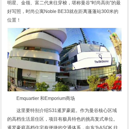
明星、金领、富二代来往穿梭，堪称曼谷“时尚高街”的最
好写照，时尚公寓Noble BE33就在距离蓬蓬站300米的
位置！
Emquartier 和Emporium商场
这里要特别介绍S31暹罗豪庭。作为曼谷核心区域
的高档生活居住区，项目有极具特色的挑高复式单位。
暹罗豪庭高档住宅有便捷的交通体系，向东为ASOK 往