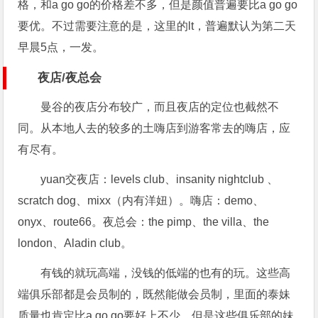
格，和a go go的价格差不多，但是颜值普遍要比a go go
要优。不过需要注意的是，这里的lt，普遍默认为第二天
早晨5点，一发。
夜店/夜总会
曼谷的夜店分布较广，而且夜店的定位也截然不
同。从本地人去的较多的土嗨店到游客常去的嗨店，应
有尽有。
yuan交夜店：levels club、insanity nightclub 、
scratch dog、mixx（内有洋妞）。嗨店：demo、
onyx、route66。夜总会：the pimp、the villa、the
london、Aladin club。
有钱的就玩高端，没钱的低端的也有的玩。这些高
端俱乐部都是会员制的，既然能做会员制，里面的泰妹
质量也肯定比a go go要好上不少。但是这些俱乐部的妹