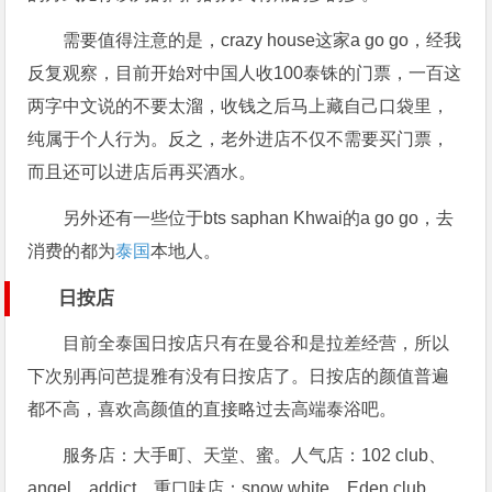
需要值得注意的是，crazy house这家a go go，经我
反复观察，目前开始对中国人收100泰铢的门票，一百这
两字中文说的不要太溜，收钱之后马上藏自己口袋里，
纯属于个人行为。反之，老外进店不仅不需要买门票，
而且还可以进店后再买酒水。
另外还有一些位于bts saphan Khwai的a go go，去
消费的都为
泰国
本地人。
日按店
目前全泰国日按店只有在曼谷和是拉差经营，所以
下次别再问芭提雅有没有日按店了。日按店的颜值普遍
都不高，喜欢高颜值的直接略过去高端泰浴吧。
服务店：大手町、天堂、蜜。人气店：102 club、
angel、addict。重口味店：snow white、Eden club。