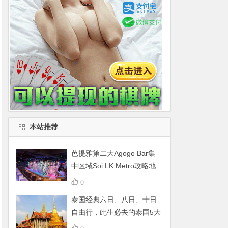
本站推荐
芭提雅第二大Agogo Bar集
中区域Soi LK Metro攻略地
图
0
泰国经典六日、八日、十日
自由行，此生必去的泰国5大
景点