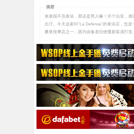
摘要
来泰国不洗泰浴，那还是男人嘛！开个玩笑，泰
出汗。今天这家叫“La Defense”的泰浴店，也
桑拿按摩店之一，因为设备老旧便重新装潢打造，并