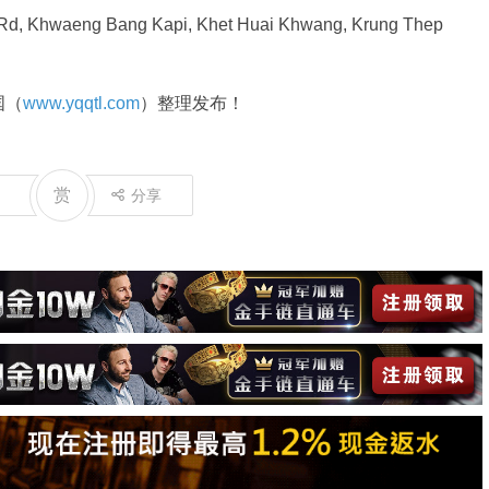
, Khwaeng Bang Kapi, Khet Huai Khwang, Krung Thep
国（
www.yqqtl.com
）整理发布！
赏
分享