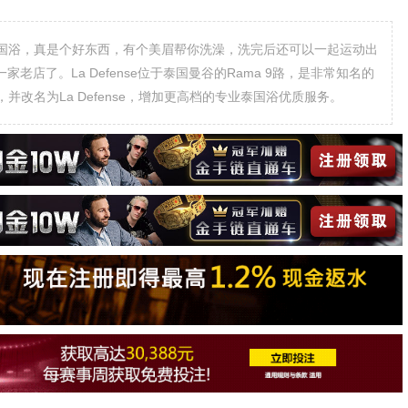
国浴，真是个好东西，有个美眉帮你洗澡，洗完后还可以一起运动出
是一家老店了。La Defense位于泰国曼谷的Rama 9路，是非常知名的
改名为La Defense，增加更高档的专业泰国浴优质服务。