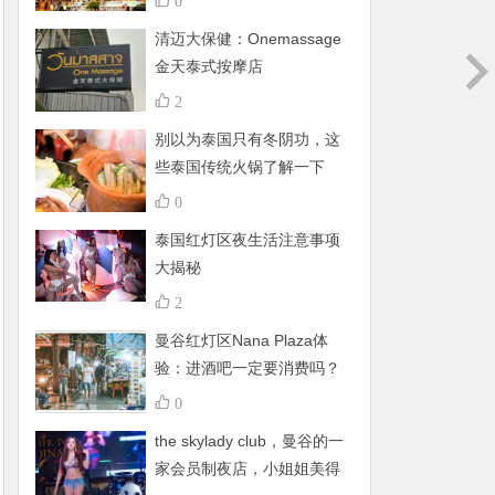
0
清迈大保健：Onemassage
金天泰式按摩店
2
别以为泰国只有冬阴功，这
些泰国传统火锅了解一下
0
泰国红灯区夜生活注意事项
大揭秘
2
曼谷红灯区Nana Plaza体
验：进酒吧一定要消费吗？
有什么禁忌呢？
0
the skylady club，曼谷的一
家会员制夜店，小姐姐美得