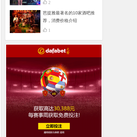
不得了，组团更嗨
2
芭提雅最著名的10家酒吧推
荐，消费价格介绍
1