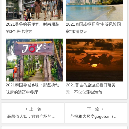
2021曼谷购买便宜、时尚服装
2021泰国或拟开启“中等风险国
的3个最佳地方
家”旅游签证
2021泰国异城乡味：那些挑动
2021普吉岛旅游必看日落美
味蕾的清迈中餐厅
景，不仅仅蓬贴海角
上一篇
下一篇
高颜值人妖：娜娜广场的人妖狗狗吧攻略
芭提雅大尺度gogobar（下）