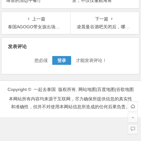
味蕾的清迈中餐厅
景，不仅仅蓬贴海角
上一篇
下一篇
泰国AGOGO带女孩出场的费用，玩得开心又要花的明白
凌晨曼谷酒吧关闭后，哪里可以寻欢呢？
文
发表评论
章
导
您必须
登录
才能发表评论！
航
Copyright © 一起去泰国 版权所有.
网站地图
|
百度地图
|
谷歌地图
本网站所有内容均来源于互联网，尽力确保所提供信息的真实性
和准确性，但并不对使用本网站信息所造成的任何后果负责。