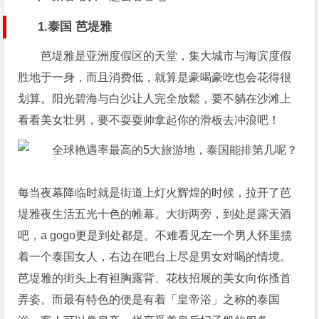
1.泰国 芭堤雅
芭堤雅是亚洲度假区的天堂，集大城市与海滨度假
胜地于一身，而且消费低，就算是豪喝豪吃也会花得很
划算。阳光碧海与白沙让人完全放鬆，要不躺在沙滩上
看看美女壮男，要不耍耍帅拿起你的滑板去冲浪吧！
每当夜幕降临时就是街道上灯火辉煌的时候，拉开了芭
堤雅夜生活五光十色的帷幕。大街两旁，到处是露天酒
吧，a gogo更是到处都是。不难看见左一个男人怀里揽
着一个泰国女人，右边在吧台上尽是男女对喝的情境。
芭堤雅的街头上有袒胸露背、花枝招展的美女向你搔首
弄姿。而最有特色的便是有着「皇帝浴」之称的泰国