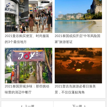
2021曼谷购买便宜、时尚服装
2021泰国或拟开启“中等风险国
的3个最佳地方
家”旅游签证
2021泰国异城乡味：那些挑动
2021普吉岛旅游必看日落美
味蕾的清迈中餐厅
景，不仅仅蓬贴海角
上一篇
下一篇