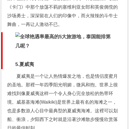
《卡门》中那个放荡不羁的塞维利亚女郎和英俊倜傥的
沙场勇士，深深留在人们的印像中，而火辣辣的斗牛士
舞曲，一再让人激动不已。
5.夏威夷
夏威夷是一个让人热情爆发之地，也是情侣度蜜月
的圣地。那裡一年四季阳光明媚，微风和煦。世界上很
难找到像夏威夷这样一个令人身心完全放松的热带环
境。威基基海滩(Waikiki)是世界上最有名的海滩之一，
也是多数游人心目中最典型的夏威夷海滩。这裡可以划
船、衝浪，夕阳西下之时就是沿著沙滩散步慢慢欣赏落
日的最佳时刻。