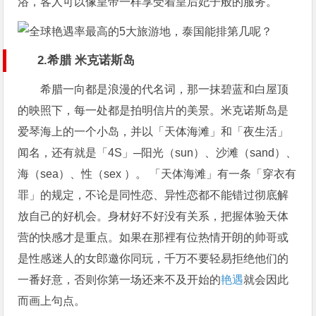
浴，客人可以像皇帝一样享受着皇后妃子般的服务。
2.希腊 米克诺斯岛
希腊一向都是浪漫的代名词，那一抹碧蓝和白屋顶
的映照下，每一处都是拍明信片的美景。米克诺斯岛是
爱琴海上的一个小岛，并以「天体海滩」和「夜生活」
闻名，还有就是「4S」─阳光（sun）、沙滩（sand）、
海（sea）、性（sex ）。 「天体海滩」有一条「穿衣有
罪」的规定，不论是同性恋、异性恋都不能错过彻底解
放自己的好机会。身材好不好没有关系，把握体验天体
营的快感才是重点。如果在那裡有位热情开朗的帅哥或
是性感迷人的女郎邀你同玩，千万不要轻易拒绝他们的
一番好意，否则你第一场还来不及开始的
艳遇
就会因此
而画上句点。