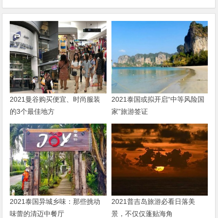
2021曼谷购买便宜、时尚服装
2021泰国或拟开启“中等风险国
的3个最佳地方
家”旅游签证
2021泰国异城乡味：那些挑动
2021普吉岛旅游必看日落美
味蕾的清迈中餐厅
景，不仅仅蓬贴海角