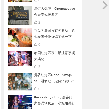
0
清迈大保健：Onemassage
金天泰式按摩店
2
别以为泰国只有冬阴功，这
些泰国传统火锅了解一下
0
泰国红灯区夜生活注意事项
大揭秘
2
曼谷红灯区Nana Plaza体
验：进酒吧一定要消费吗？
有什么禁忌呢？
0
the skylady club，曼谷的一
家会员制夜店，小姐姐美得