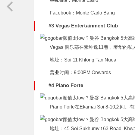
Website：Monte Carlo
Facebook：Monte Carlo Bang
#3 Vegas Entertainment Club
Vegas 俱乐部在素坤逸11巷，奢华的
地址：Soi 11 Khlong Tan Nuea
营业时间：9:00PM Onwards
#4 Piano Forte
Piano Forte在Ekamai Soi 8-10之
地址：45 Soi Sukhumvit 63 Road, Khwae