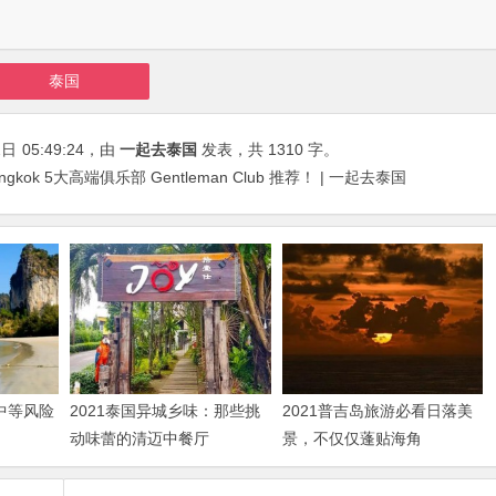
泰国
2日
05:49:24
，由
一起去泰国
发表，共 1310 字。
ngkok 5大高端俱乐部 Gentleman Club 推荐！ | 一起去泰国
“中等风险
2021泰国异城乡味：那些挑
2021普吉岛旅游必看日落美
动味蕾的清迈中餐厅
景，不仅仅蓬贴海角