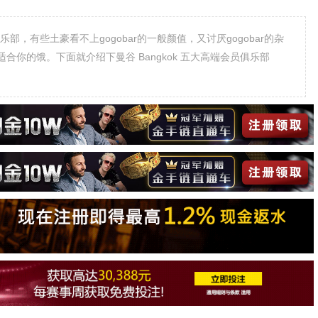
员俱乐部，有些土豪看不上gogobar的一般颜值，又讨厌gogobar的杂
你的饿。下面就介绍下曼谷 Bangkok 五大高端会员俱乐部