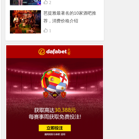
不得了，组团更嗨
2
芭提雅最著名的10家酒吧推
荐，消费价格介绍
1