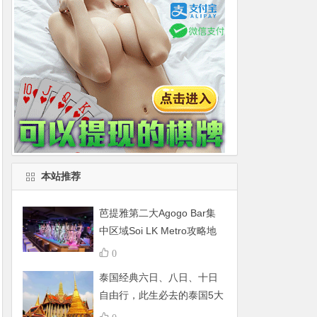
本站推荐
芭提雅第二大Agogo Bar集
中区域Soi LK Metro攻略地
图
0
泰国经典六日、八日、十日
自由行，此生必去的泰国5大
景点