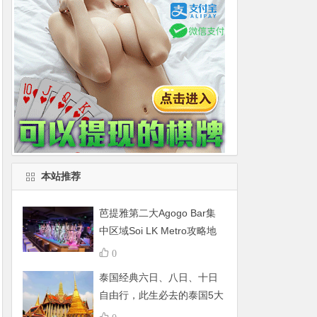
本站推荐
芭提雅第二大Agogo Bar集
中区域Soi LK Metro攻略地
图
0
泰国经典六日、八日、十日
自由行，此生必去的泰国5大
景点