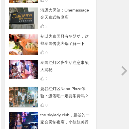
0
清迈大保健：Onemassage
金天泰式按摩店
2
别以为泰国只有冬阴功，这
些泰国传统火锅了解一下
0
泰国红灯区夜生活注意事项
大揭秘
2
曼谷红灯区Nana Plaza体
验：进酒吧一定要消费吗？
有什么禁忌呢？
0
the skylady club，曼谷的一
家会员制夜店，小姐姐美得