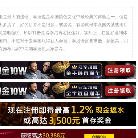
那是最大的遗憾，泰浴也是泰国情色文化中最经典的体验之一。但是
太多店了，好的店并不是很多，或者说，有些就根本跟国内某些酒店
后就是啪啪啪。所以打击觉得泰浴肯定比这好。实际上，在曼谷遇到体
国内。不过对于去泰国玩得新人而言，泰浴语言要求低，颜值高，明
点推荐几家中高端泰浴供大家参考。