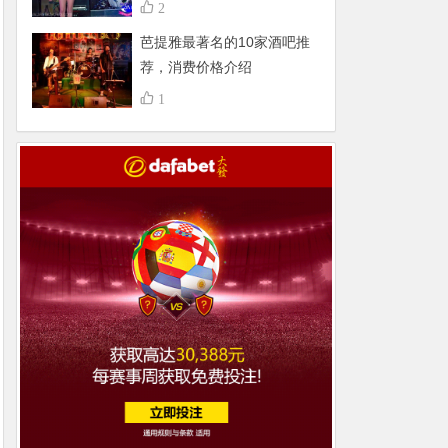
不得了，组团更嗨
2
芭提雅最著名的10家酒吧推
荐，消费价格介绍
1