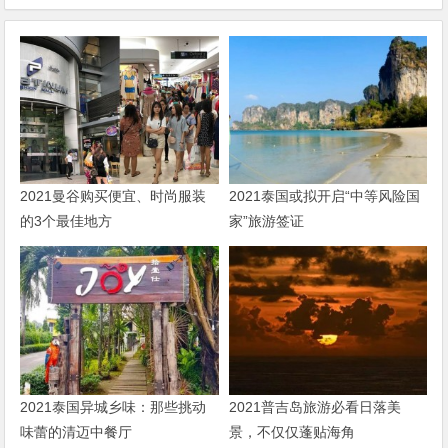
2021曼谷购买便宜、时尚服装
2021泰国或拟开启“中等风险国
的3个最佳地方
家”旅游签证
2021泰国异城乡味：那些挑动
2021普吉岛旅游必看日落美
味蕾的清迈中餐厅
景，不仅仅蓬贴海角