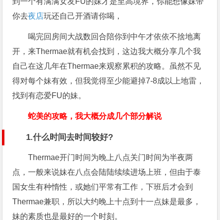
到一个有满满女友FU的妹才是至高境界，你能想像妹带
你去
夜店
玩还自己开酒请你喝，
喝完回房间大战数回合陪你到中午才依依不捨地离
开，来Thermae就有机会找到，这边我大概分享几个我
自己在这几年在Thermae来观察累积的攻略。虽然不见
得对每个妹有效，但我觉得至少能避掉7-8成以上地雷，
找到有恋爱FU的妹。
蛇美的攻略，我大概分成几个部分解说
1.什么时间去时间较好?
Thermae开门时间为晚上八点关门时间为半夜两
点，一般来说妹在八点会陆陆续续进场上班，但由于泰
国女生有种惰性，或她们平常有工作，下班后才会到
Thermae兼职，所以大约晚上十点到十一点妹是最多，
妹的素质也是最好的一个时刻。