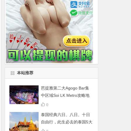
本站推荐
芭提雅第二大Agogo Bar集
中区域Soi LK Metro攻略地
图
0
泰国经典六日、八日、十日
自由行，此生必去的泰国5大
景点