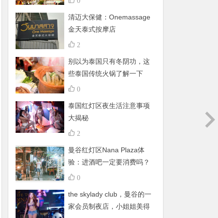
0
清迈大保健：Onemassage
金天泰式按摩店
2
别以为泰国只有冬阴功，这
些泰国传统火锅了解一下
0
泰国红灯区夜生活注意事项
大揭秘
2
曼谷红灯区Nana Plaza体
验：进酒吧一定要消费吗？
有什么禁忌呢？
0
the skylady club，曼谷的一
家会员制夜店，小姐姐美得