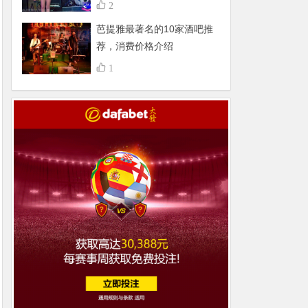
不得了，组团更嗨
2
芭提雅最著名的10家酒吧推
荐，消费价格介绍
1