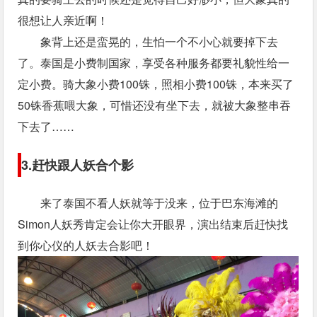
很想让人亲近啊！
象背上还是蛮晃的，生怕一个不小心就要掉下去
了。泰国是小费制国家，享受各种服务都要礼貌性给一
定小费。骑大象小费100铢，照相小费100铢，本来买了
50铢香蕉喂大象，可惜还没有坐下去，就被大象整串吞
下去了……
3.赶快跟人妖合个影
来了泰国不看人妖就等于没来，位于巴东海滩的
Simon人妖秀肯定会让你大开眼界，演出结束后赶快找
到你心仪的人妖去合影吧！