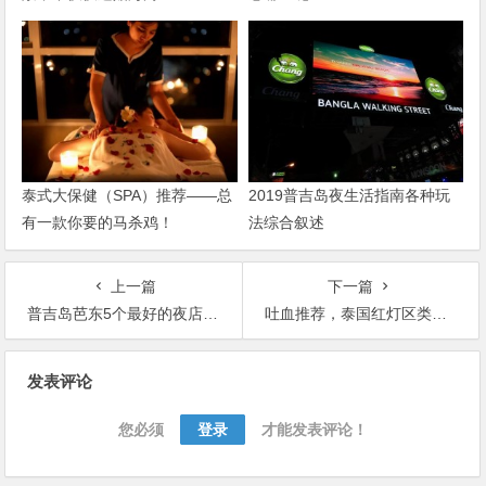
泰式大保健（SPA）推荐——总
2019普吉岛夜生活指南各种玩
有一款你要的马杀鸡！
法综合叙述
上一篇
下一篇
普吉岛芭东5个最好的夜店推荐
吐血推荐，泰国红灯区类型分享，让您玩的尽兴
文
发表评论
章
导
您必须
登录
才能发表评论！
航