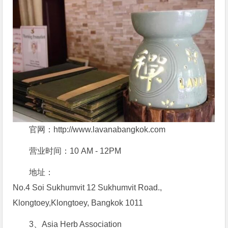
官网：http://www.lavanabangkok.com
营业时间：10 AM - 12PM
地址：
No.4 Soi Sukhumvit 12 Sukhumvit Road.,
Klongtoey,Klongtoey, Bangkok 1011
3、Asia Herb Association