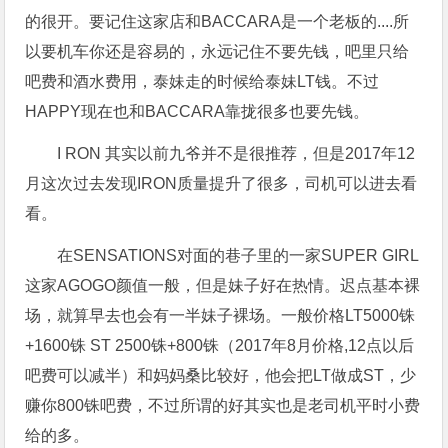
的很开。要记住这家店和BACCARA是一个老板的....所
以要机车你还是容易的，永远记住不要先钱，吧里只给
吧费和酒水费用，泰妹走的时候给泰妹LT钱。不过
HAPPY现在也和BACCARA靠拢很多也要先钱。
I RON 其实以前九爷并不是很推荐，但是2017年12
月这次过去发现IRON质量提升了很多，司机可以进去看
看。
在SENSATIONS对面的巷子里的一家SUPER GIRL
这家AGOGO颜值一般，但是妹子好在热情。迟点基本裸
场，就算早去也会有一半妹子裸场。一般价格LT5000铢
+1600铢 ST 2500铢+800铢（2017年8月价格,12点以后
吧费可以减半）和妈妈桑比较好，他会把LT做成ST，少
赚你800铢吧费，不过所谓的好其实也是老司机平时小费
给的多。