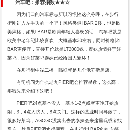
汽车吧：推荐指数★★☆
因为门口的汽车标志所以习惯性这么称呼，在步行
街刚进入左手边的一个吧！风格类似I BAR 2楼，也是欧
美风格，如果I BAR是欧美年轻人喜欢的话，汽车吧就是
欧美中老年纪比较喜欢，大概基本30左右，同时价格比I
BAR更便宜，直接开价就是LT2000铢，泰妹热情好于好
莱坞，因为好莱坞泰妹已经给国人宠坏！
在步行街中端二楼，隔壁就是几个俄罗斯黑店。
有司机问为什么老九PIER吧会推荐星数，这么高，
那我先来介绍下这吧！
PIER吧24点基本没人，基本1-2点或者更晚开始热
闹，3，4点人挤人，8点关门。这样的营业时间导致了，
很多好莱坞，AGOGO没卖出去的泰妹会来这里玩或者找
客户。然后PIER酒水很便宜，在步行街I BAR的红方都