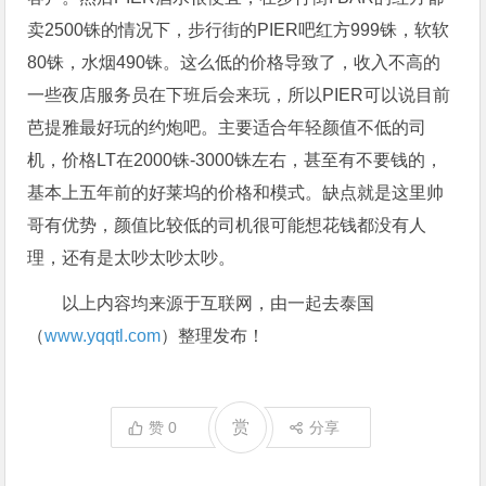
卖2500铢的情况下，步行街的PIER吧红方999铢，软软
80铢，水烟490铢。这么低的价格导致了，收入不高的
一些夜店服务员在下班后会来玩，所以PIER可以说目前
芭提雅最好玩的约炮吧。主要适合年轻颜值不低的司
机，价格LT在2000铢-3000铢左右，甚至有不要钱的，
基本上五年前的好莱坞的价格和模式。缺点就是这里帅
哥有优势，颜值比较低的司机很可能想花钱都没有人
理，还有是太吵太吵太吵。
以上内容均来源于互联网，由一起去泰国
（
www.yqqtl.com
）整理发布！
赏
赞
0
分享