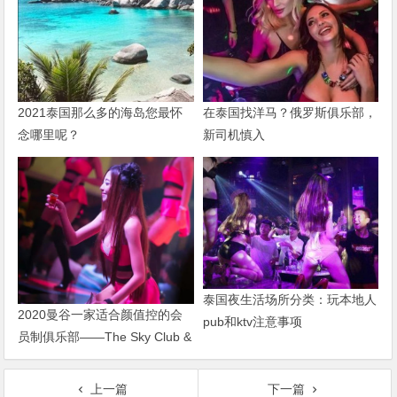
2021泰国那么多的海岛您最怀
在泰国找洋马？俄罗斯俱乐部，
念哪里呢？
新司机慎入
泰国夜生活场所分类：玩本地人
2020曼谷一家适合颜值控的会
pub和ktv注意事项
员制俱乐部——The Sky Club &
Lounge
上一篇
下一篇