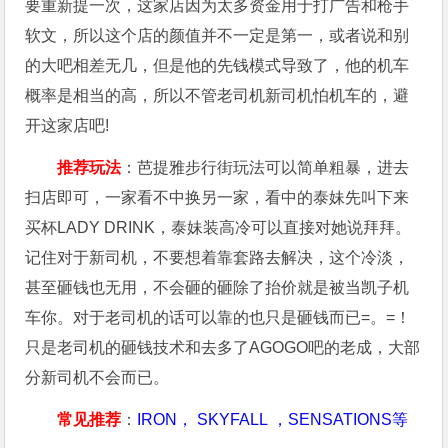
要重新提一次，这家店因为太多资金用于打广告和枪手
软文，所以这个店的颜值并不一定是第一，或者说和别
的大吧相差无几，但是他的先钱模式导致了，他的机车
概率是相当的高，所以不管老司机新司机怕机车的，避
开这家店吧!
推荐玩法
：芭提雅步行街玩法可以简单粗暴，进去
扫店即可，一家看不中换另一家，看中的泰妹先叫下来
买杯LADY DRINK，泰妹装高冷可以直接对她说拜拜。
记住对于新司机，不要想着靠套路去解决，这个冷淡，
甚至砸钱也无用，不会砸的砸除了抬价就是被当凯子机
车你。对于老司机的话可以靠的也只是砸钱而已=。=！
只是老司机的砸钱技术和去多了AGOGO吧的老成，大部
分新司机不会而已。
常见推荐
：
IRON， SKYFALL ，SENSATIONS等