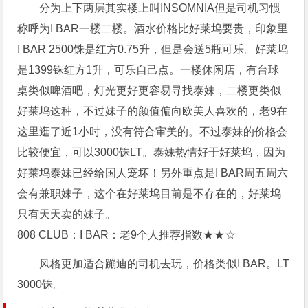
分为上下两层其实楼上叫INSOMNIA但是司机习惯
称呼为I BAR一楼二楼。酒水价格比好莱坞要贵，印象里
I BAR 2500铢是红方0.75升，但是会送5瓶可乐。好莱坞
是1399铢红方1升，可乐自己点。一楼休闲店，有台球
桌类似啤酒吧，灯光更好更容易寻找泰妹，二楼更类似
好莱坞这种，不过妹子的颜值偏向欧美人喜欢的，老9在
这里逛了近1小时，没有符合审美的。不过泰妹的价格会
比较便宜，可以3000铢LT。泰妹热情好于好莱坞，因为
好莱坞泰妹已经给国人宠坏！另外重点是I BAR周五周六
会有兼职妹子，这个在好莱坞目前是不存在的，好莱坞
只有天天卖的妹子。
808 CLUB：I BAR：老9个人推荐指数★★☆
风格更加适合蹦迪的司机去玩，价格类似I BAR。LT
3000铢。