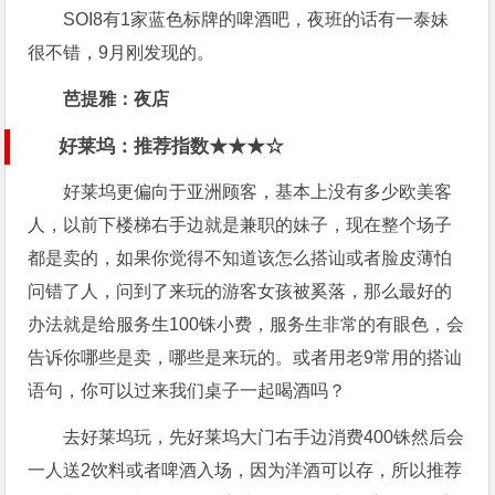
SOI8有1家蓝色标牌的啤酒吧，夜班的话有一泰妹
很不错，9月刚发现的。
芭提雅：夜店
好莱坞：推荐指数★★★☆
好莱坞更偏向于亚洲顾客，基本上没有多少欧美客
人，以前下楼梯右手边就是兼职的妹子，现在整个场子
都是卖的，如果你觉得不知道该怎么搭讪或者脸皮薄怕
问错了人，问到了来玩的游客女孩被奚落，那么最好的
办法就是给服务生100铢小费，服务生非常的有眼色，会
告诉你哪些是卖，哪些是来玩的。或者用老9常用的搭讪
语句，你可以过来我们桌子一起喝酒吗？
去好莱坞玩，先好莱坞大门右手边消费400铢然后会
一人送2饮料或者啤酒入场，因为洋酒可以存，所以推荐