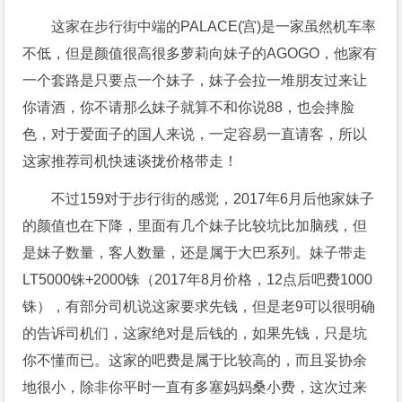
这家在步行街中端的PALACE(宫)是一家虽然机车率
不低，但是颜值很高很多萝莉向妹子的AGOGO，他家有
一个套路是只要点一个妹子，妹子会拉一堆朋友过来让
你请酒，你不请那么妹子就算不和你说88，也会摔脸
色，对于爱面子的国人来说，一定容易一直请客，所以
这家推荐司机快速谈拢价格带走！
不过159对于步行街的感觉，2017年6月后他家妹子
的颜值也在下降，里面有几个妹子比较坑比加脑残，但
是妹子数量，客人数量，还是属于大巴系列。妹子带走
LT5000铢+2000铢（2017年8月价格，12点后吧费1000
铢），有部分司机说这家要求先钱，但是老9可以很明确
的告诉司机们，这家绝对是后钱的，如果先钱，只是坑
你不懂而已。这家的吧费是属于比较高的，而且妥协余
地很小，除非你平时一直有多塞妈妈桑小费，这次过来