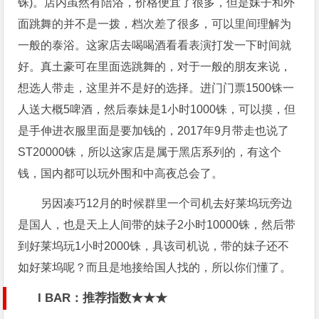
铢)。店内虽然有陪浴，价格便宜了很多，但是妹子和外
面跳舞的并不是一拨，档次差了很多，可以里间理解为
一般的泰浴。这家店去喝喝酒看看表演打发一下时间就
好。真土豪可在里面选跳舞的，对于一般的朋友来说，
想选人带走，这里并不是好的选择。进门门票1500铢一
人送大概5啤酒，然后泰妹是1小时1000铢，可以摸，但
是手伸进衣服里面是要加钱的，2017年9月带走也说了
ST20000铢，所以这家店是属于黑店系列的，有这个
钱，国内都可以玩外围和中高夜总会了。
另因凑巧12月的时候群里一个司机去好莱坞玩旁边
是国人，也是天上人间带的妹子2小时10000铢，然后带
到好莱坞玩1小时2000铢，具该司机说，带的妹子还不
如好莱坞呢？而且是地接给国人找的，所以你们懂了。
I BAR：推荐指数★★★