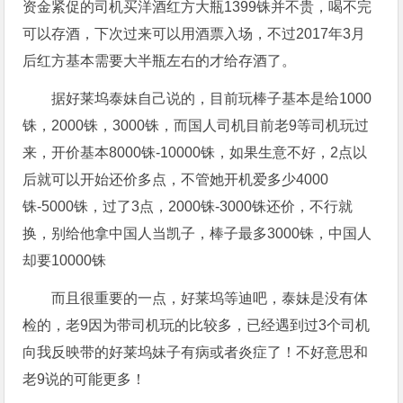
资金紧促的司机买洋酒红方大瓶1399铢并不贵，喝不完
可以存酒，下次过来可以用酒票入场，不过2017年3月
后红方基本需要大半瓶左右的才给存酒了。
据好莱坞泰妹自己说的，目前玩棒子基本是给1000
铢，2000铢，3000铢，而国人司机目前老9等司机玩过
来，开价基本8000铢-10000铢，如果生意不好，2点以
后就可以开始还价多点，不管她开机爱多少4000
铢-5000铢，过了3点，2000铢-3000铢还价，不行就
换，别给他拿中国人当凯子，棒子最多3000铢，中国人
却要10000铢
而且很重要的一点，好莱坞等迪吧，泰妹是没有体
检的，老9因为带司机玩的比较多，已经遇到过3个司机
向我反映带的好莱坞妹子有病或者炎症了！不好意思和
老9说的可能更多！