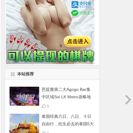
本站推荐
芭提雅第二大Agogo Bar集
中区域Soi LK Metro攻略地
图
0
泰国经典六日、八日、十日
自由行，此生必去的泰国5大
景点