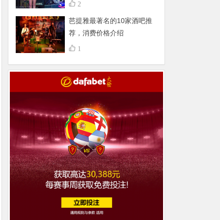
不得了，组团更嗨
2
芭提雅最著名的10家酒吧推
荐，消费价格介绍
1