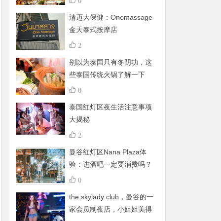
0
清迈大保健：Onemassage
金天泰式按摩店
2
别以为泰国只有冬阴功，这
些泰国传统火锅了解一下
0
泰国红灯区夜生活注意事项
大揭秘
2
曼谷红灯区Nana Plaza体
验：进酒吧一定要消费吗？
有什么禁忌呢？
0
the skylady club，曼谷的一
家会员制夜店，小姐姐美得