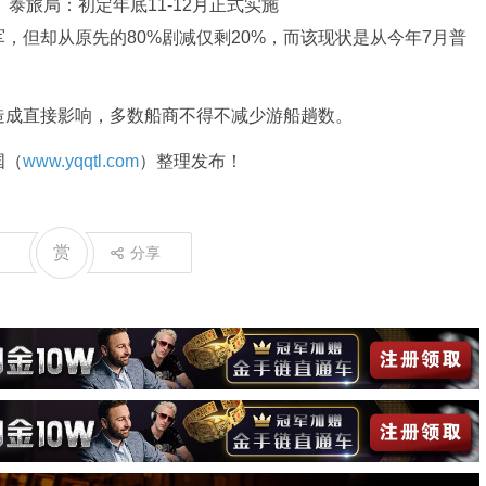
，但却从原先的80%剧减仅剩20%，而该现状是从今年7月普
造成直接影响，多数船商不得不减少游船趟数。
国（
www.yqqtl.com
）整理发布！
赏
分享