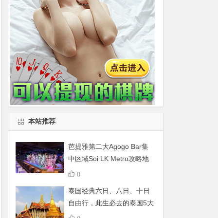
本站推荐
芭提雅第二大Agogo Bar集
中区域Soi LK Metro攻略地
图
0
泰国经典六日、八日、十日
自由行，此生必去的泰国5大
景点