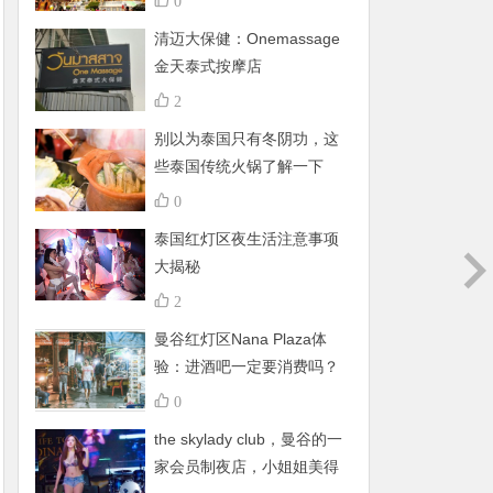
0
清迈大保健：Onemassage
金天泰式按摩店
2
别以为泰国只有冬阴功，这
些泰国传统火锅了解一下
0
泰国红灯区夜生活注意事项
大揭秘
2
曼谷红灯区Nana Plaza体
验：进酒吧一定要消费吗？
有什么禁忌呢？
0
the skylady club，曼谷的一
家会员制夜店，小姐姐美得