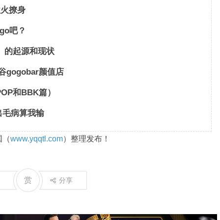
欲火撩身
go吧？
ar）的起源和现状
ogobar颜值店
POP和BBK篇）
得出毛病算我输
国（
www.yqqtl.com
）整理发布！
赏
分享