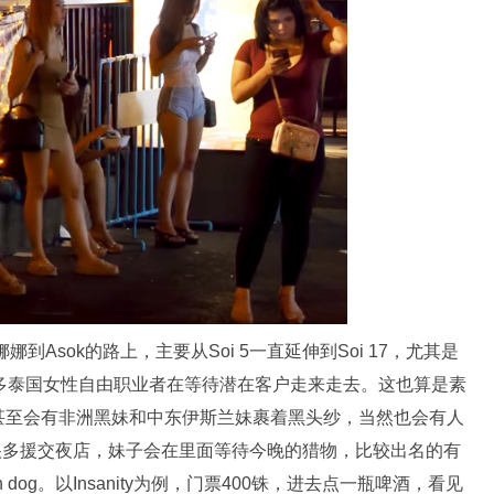
）从娜娜到Asok的路上，主要从Soi 5一直延伸到Soi 17，尤其是
多泰国女性自由职业者在等待潜在客户走来走去。这也算是素
甚至会有非洲黑妹和中东伊斯兰妹裹着黑头纱，当然也会有人
谷有很多援交夜店，妹子会在里面等待今晚的猎物，比较出名的有
tch dog。以Insanity为例，门票400铢，进去点一瓶啤酒，看见