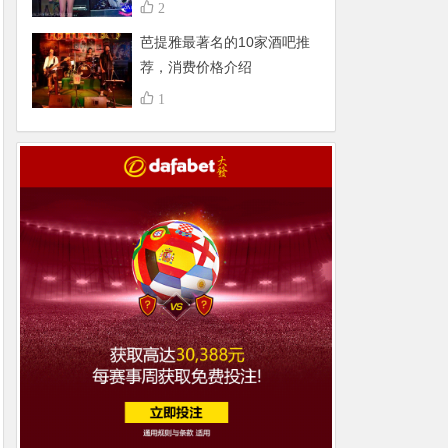
不得了，组团更嗨
2
芭提雅最著名的10家酒吧推
荐，消费价格介绍
1