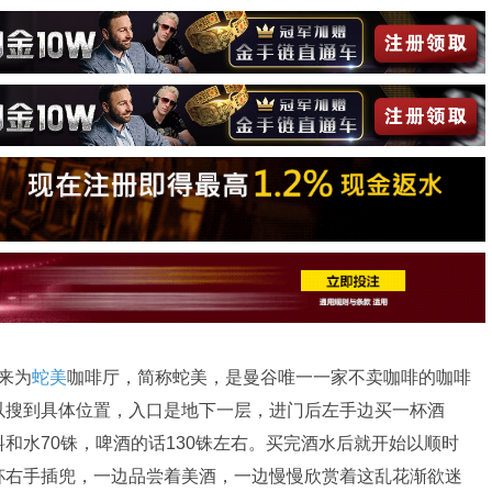
译过来为
蛇美
咖啡厅，简称蛇美，是曼谷唯一一家不卖咖啡的咖啡
以搜到具体位置，入口是地下一层，进门后左手边买一杯酒
和水70铢，啤酒的话130铢左右。买完酒水后就开始以顺时
杯右手插兜，一边品尝着美酒，一边慢慢欣赏着这乱花渐欲迷