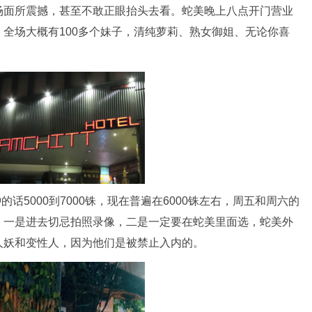
场面所震撼，甚至不敢正眼抬头去看。蛇美晚上八点开门营业
全场大概有100多个妹子，清纯萝莉、熟女御姐、无论你喜
钟的话5000到7000铢，现在普遍在6000铢左右，周五和周六的
，一是进去切忌拍照录像，二是一定要在蛇美里面选，蛇美外
人妖和变性人，因为他们是被禁止入内的。