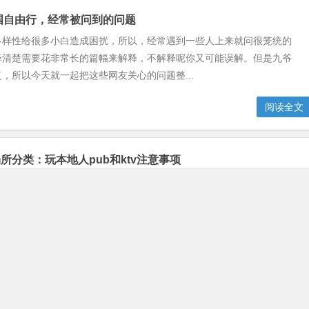
泰国自由行，经常被问到的问题
多样性给很多小白造成困扰，所以，经常遇到一些人上来就问很笼统的
释清楚需要花非常长的篇幅来解释，不解释呢你又可能误解。但是九爷
，所以今天就一起把这些网友关心的问题整...
阅读全文
所分类：玩本地人pub和ktv注意事项
国，最不用担心就是没地方玩，只是你没有做攻略而已，泰国是东南亚
生活最丰富的地方，再者就是偏向暗黑的越南玩法， 稍微了解泰国的朋
有着数不胜数的夜店和夜市，所以曼谷也...
阅读全文
谷日式按摩b2b大全