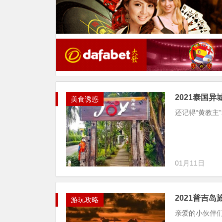
2021泰国
美食诱惑
还记得“黄教主
01月11日
2021普吉
游玩攻略
亲爱的小伙伴们