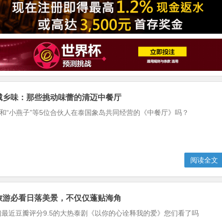
异城乡味：那些挑动味蕾的清迈中餐厅
”和“小燕子”等5位合伙人在泰国象岛共同经营的《中餐厅》吗？
阅读全文
岛旅游必看日落美景，不仅仅蓬贴海角
最近豆瓣评分9.5的大热泰剧《以你的心诠释我的爱》您们看了吗