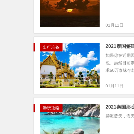
01月11日
2021泰国
出行准备
如果你在近期
包。虽然目前
求50万泰铢存
01月11日
2021泰国
游玩攻略
碧海蓝天，海