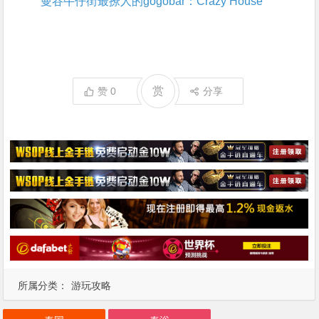
曼谷牛仔街最撩人的gogobar：Crazy House
赏
赞
0
分享
所属分类：
游玩攻略