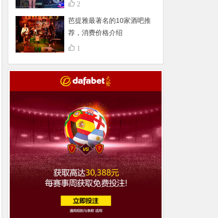
不得了，组团更嗨
2
芭提雅最著名的10家酒吧推
荐，消费价格介绍
1