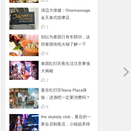
0
清迈大保健：Onemassage
金天泰式按摩店
2
别以为泰国只有冬阴功，这
些泰国传统火锅了解一下
0
泰国红灯区夜生活注意事项
大揭秘
2
曼谷红灯区Nana Plaza体
验：进酒吧一定要消费吗？
有什么禁忌呢？
0
the skylady club，曼谷的一
家会员制夜店，小姐姐美得