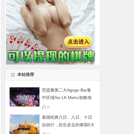
本站推荐
芭提雅第二大Agogo Bar集
中区域Soi LK Metro攻略地
图
0
泰国经典六日、八日、十日
自由行，此生必去的泰国5大
景点