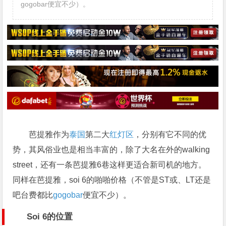
gogobar便宜不少）。
芭提雅作为
泰国
第二大
红灯区
，分别有它不同的优
势，其风俗业也是相当丰富的，除了大名在外的walking
street，还有一条芭提雅6巷这样更适合新司机的地方。
同样在芭提雅，soi 6的啪啪价格（不管是ST或、LT还是
吧台费都比
gogobar
便宜不少）。
Soi 6的位置