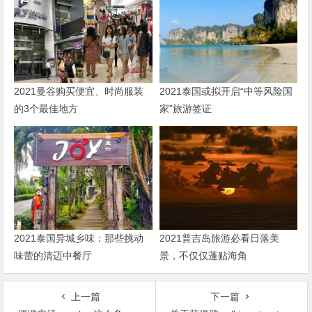
2021曼谷购买便宜、时尚服装
2021泰国或拟开启“中等风险国
的3个最佳地方
家”旅游签证
2021泰国异城乡味：那些挑动
2021普吉岛旅游必看日落美
味蕾的清迈中餐厅
景，不仅仅蓬贴海角
上一篇
下一篇