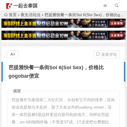
一起去泰国
首页
夜生活玩法
芭提雅快餐一条街Soi 6(Soi Sex)，价格比gogobar便宜
A+
发表评论
芭提雅快餐一条街Soi 6(Soi Sex)，价格比
gogobar便宜
摘要
芭提雅作为泰国第二大红灯区，分别有它不同的优势，其风
俗业也是相当丰富的，除了大名在外的walking street，还
有一条芭提雅6巷这样更适合新司机的地方。同样在芭提
雅，soi 6的啪啪价格（不管是ST或、LT还是吧台费都比