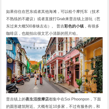
如果你住在芭东或者其他海滩，可以租个摩托车（技术
不熟练的不建议）或者直接打Grab来
普吉镇
上游玩（芭
东过来大概500泰铢左右）。 普吉
彩色的小镇
，有很多
咖啡店，也能拍出很文艺小清新的照片哈。
普吉镇
上的
夜生活按摩店
都集中在Soi Phoonpon，下面
的圆形建筑附近。大概有近10多家，不过有服务的，和