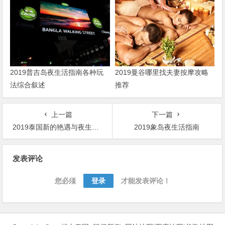
2019普吉岛夜生活指南各种玩
2019曼谷哪里找夫妻按摩攻略
法综合叙述
推荐
上一篇
下一篇
2019泰国新的艳遇与夜生活圣地：乌隆他尼
2019象岛夜生活指南
文
发表评论
章
导
您必须
登录
才能发表评论！
航