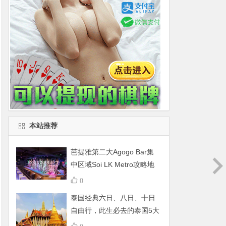
本站推荐
芭提雅第二大Agogo Bar集
中区域Soi LK Metro攻略地
图
0
泰国经典六日、八日、十日
自由行，此生必去的泰国5大
景点