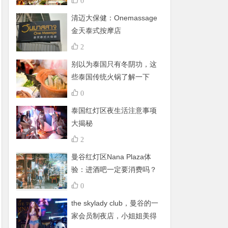
0
清迈大保健：Onemassage
金天泰式按摩店
2
别以为泰国只有冬阴功，这
些泰国传统火锅了解一下
0
泰国红灯区夜生活注意事项
大揭秘
2
曼谷红灯区Nana Plaza体
验：进酒吧一定要消费吗？
有什么禁忌呢？
0
the skylady club，曼谷的一
家会员制夜店，小姐姐美得