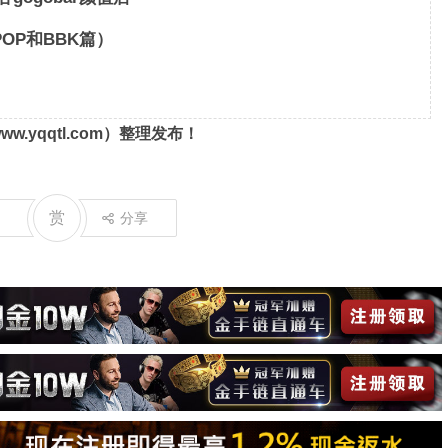
POP和BBK篇）
ww.yqqtl.com
）整理发布！
赏
分享