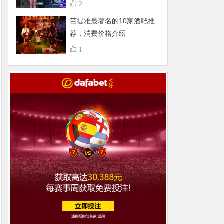
不得了，组团更嗨
2
芭提雅最著名的10家酒吧推
荐，消费价格介绍
1