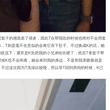
层套子的感觉差了很多，因此T在帮我吹的时候也绝对不会用套
体，T则是毫不在意似的会将它吞下肚子。不过换成K的话，她
的状况下，通常是K先把我的小兄弟给吹硬了，然后T拿套子帮
时候K也不会闲着，她会来到我的身边，不是和我亲吻着就是
不过这次因为T洗澡比较慢，所以等T回到房间的时候，K已