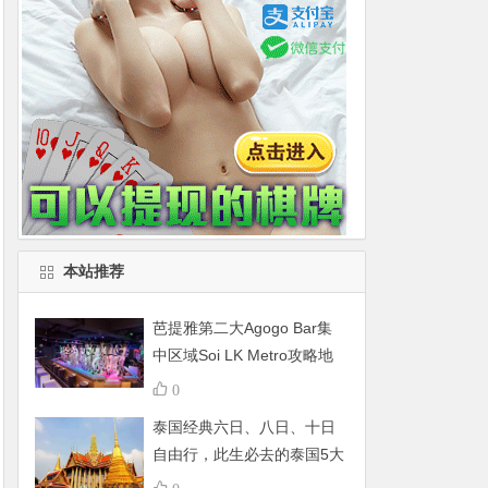
本站推荐
芭提雅第二大Agogo Bar集
中区域Soi LK Metro攻略地
图
0
泰国经典六日、八日、十日
自由行，此生必去的泰国5大
景点