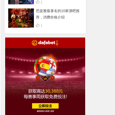
不得了，组团更嗨
2
芭提雅最著名的10家酒吧推
荐，消费价格介绍
1