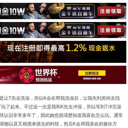
都是让T先去洗澡，所以K会在帮我洗澡后，让我先到房间去找
T玩了起来。不过这一次是我和K先去冲澡，所以等到T冲完澡
已经认识非常多年了，因此她也很清楚知道我喜欢怎么玩。通常
的亲吻以及互相摸来摸去的时段，然后K会用我喜欢的被吹方