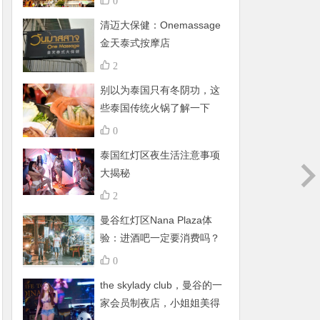
0
清迈大保健：Onemassage
金天泰式按摩店
2
别以为泰国只有冬阴功，这
些泰国传统火锅了解一下
0
泰国红灯区夜生活注意事项
大揭秘
2
曼谷红灯区Nana Plaza体
验：进酒吧一定要消费吗？
有什么禁忌呢？
0
the skylady club，曼谷的一
家会员制夜店，小姐姐美得