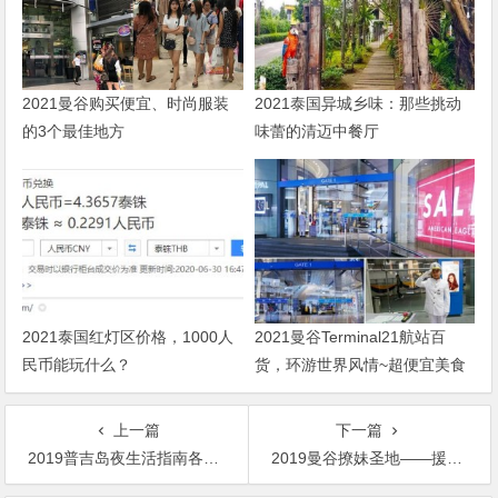
2021曼谷购买便宜、时尚服装
2021泰国异城乡味：那些挑动
的3个最佳地方
味蕾的清迈中餐厅
2021泰国红灯区价格，1000人
2021曼谷Terminal21航站百
民币能玩什么？
货，环游世界风情~超便宜美食
街
上一篇
下一篇
2019普吉岛夜生活指南各种玩法综合叙述
2019曼谷撩妹圣地——援交吧Scratch dog